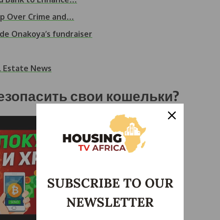
pp Over Crime and…
e Onakoya’s fundraiser
l Estate News
езопасить свои кошельки?
SUBSCRIBE TO OUR
NEWSLETTER