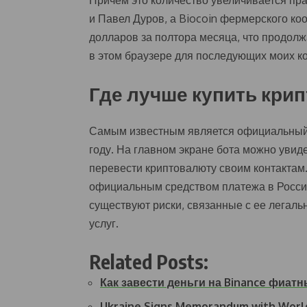
Причем это количество увеличивается пр
и Павел Дуров, а Biocoin фермерского ко
долларов за полтора месяца, что продолжа
в этом браузере для последующих моих к
Где лучше купить кри
Самым известным является официальный 
году. На главном экране бота можно увиде
перевести криптовалюту своим контактам
официальным средством платежа в России
существуют риски, связанные с ее легаль
услуг.
Related Posts:
Как завести деньги на Binance фиат
Ukraine Signs Memorandum with Worl