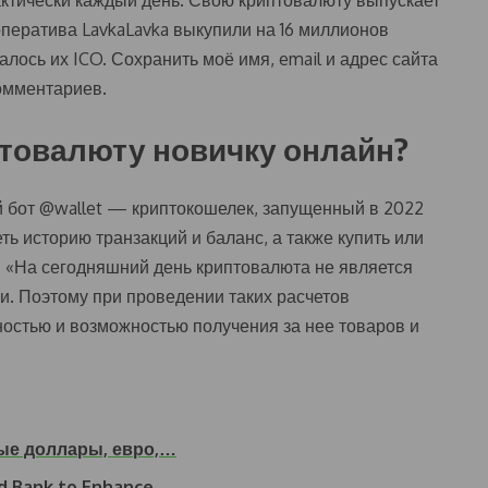
актически каждый день. Свою криптовалюту выпускает
оператива LavkaLavka выкупили на 16 миллионов
лось их ICO. Сохранить моё имя, email и адрес сайта
омментариев.
птовалюту новичку онлайн?
бот @wallet — криптокошелек, запущенный в 2022
ть историю транзакций и баланс, а также купить или
. «На сегодняшний день криптовалюта не является
. Поэтому при проведении таких расчетов
ностью и возможностью получения за нее товаров и
ные доллары, евро,…
d Bank to Enhance…