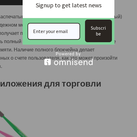
Signup to get latest news
 распечатываются два ключа (приватный и публичный)
дежном месте, где он не может быть украден или
Subscri
 получает путем сканирования QR-кода. После
be
ть полный блокчейн биткоина, который весит более
мяти. Наличие полного блокчейна делает
ых о счете пользователя, как это может произойти
.
иложения для торговли