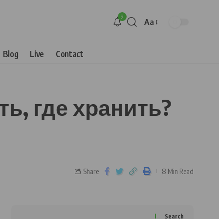
9
Aa
Blog
Live
Contact
ь, где хранить?
Share
8 Min Read
Search