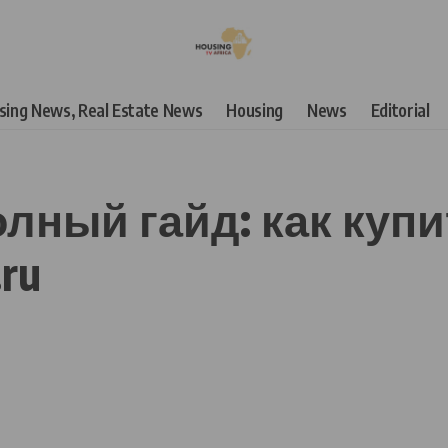
using News, Real Estate News
Housing
News
Editorial
ный гайд: как купит
.ru